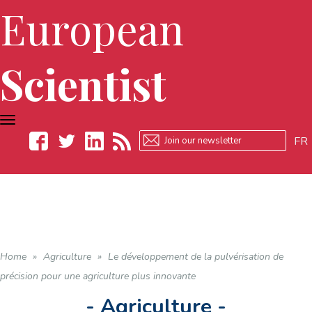
European
Scientist
TOGGLE
NAVIGATION
FR
Facebook
Twitter
LinkedIn
RSS
Home
»
Agriculture
»
Le développement de la pulvérisation de
précision pour une agriculture plus innovante
- Agriculture -