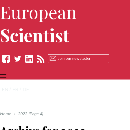
European
Scientist
TOGGLE
Facebook
Twitter
LinkedIn
RSS
NAVIGATION
EN
FR
DE
Home
»
2022 (Page 4)