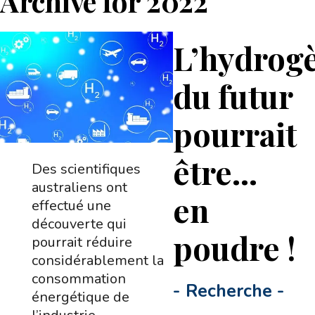
Archive for
2022
L’hydrog
du futur
pourrait
être…
Des scientifiques
australiens ont
en
effectué une
découverte qui
poudre !
pourrait réduire
considérablement la
consommation
-
Recherche
-
énergétique de