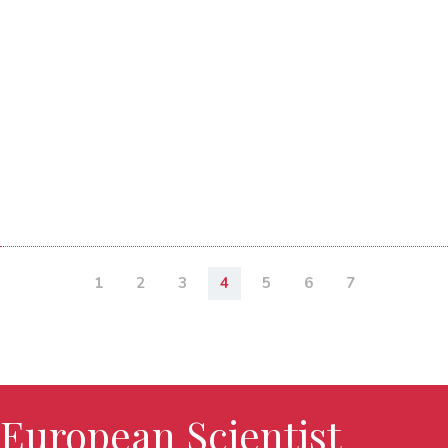
1
2
3
4
5
6
7
European Scientist