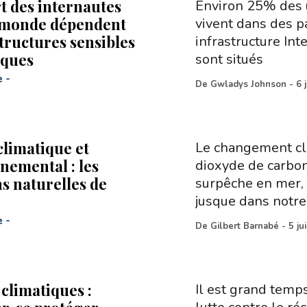
t des internautes
Environ 25% des u
 monde dépendent
vivent dans des p
structures sensibles
infrastructure Int
aques
sont situés
e
-
De
Gwladys Johnson
-
6 
climatique et
Le changement cli
nemental : les
dioxyde de carbon
ns naturelles de
surpêche en mer, l
jusque dans notre
e
-
De
Gilbert Barnabé
-
5 ju
climatiques :
Il est grand temp