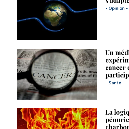
s’adapte
-
Opinion
-
Un méd
expérim
cancer 
particip
-
Santé
-
La logiq
pénurie
charbo