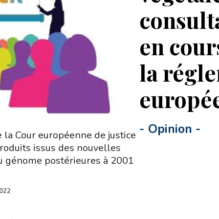
consult
en cour
la régl
europé
-
Opinion
-
de la Cour européenne de justice
roduits issus des nouvelles
du génome postérieures à 2001
2022