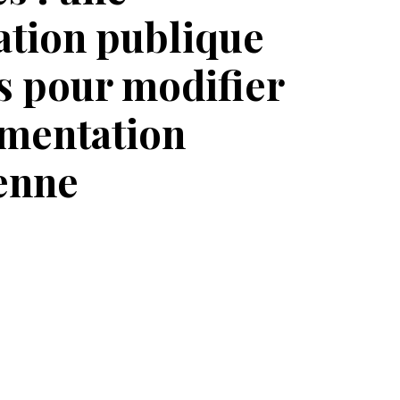
ation publique
s pour modifier
ementation
enne