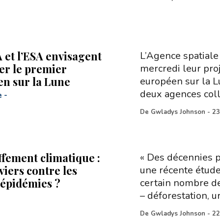
 et l’ESA envisagent
L’Agence spatial
er le premier
mercredi leur pro
n sur la Lune
européen sur la L
deux agences coll
e
-
De
Gwladys Johnson
-
23
fement climatique :
« Des décennies p
viers contre les
une récente étude
 épidémies ?
certain nombre d
– déforestation, u
De
Gwladys Johnson
-
22