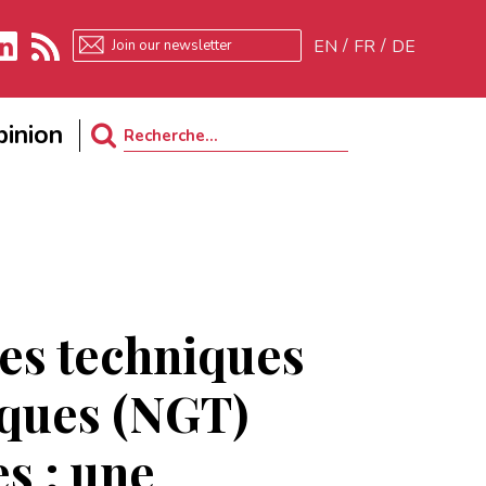
EN
FR
DE
kedIn
RSS
inion
Search
for:
es techniques
ques (NGT)
es : une