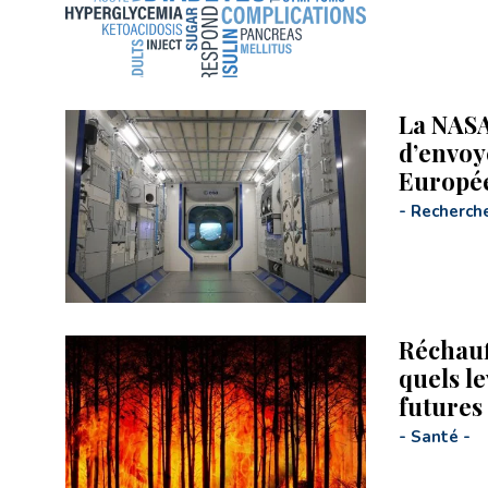
La NASA
d’envoy
Europée
-
Recherch
Réchauf
quels le
futures
-
Santé
-