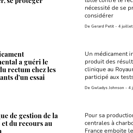
r, se protéger
lutte contre le r
nécessité de se pr
considérer
De
Gerard Petit
-
4 juille
icament
Un médicament in
ental a guéri le
produit des résult
du rectum chez les
clinique au Royaum
ants d’un essai
participé aux test
De
Gwladys Johnson
-
4 
ue de gestion de la
Pour sa productio
 et du recours au
centrales à charbo
n
France emboite le