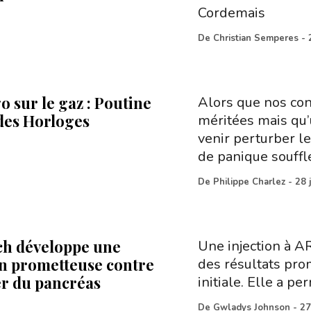
Cordemais
De
Christian Semperes
-
 sur le gaz : Poutine
Alors que nos con
des Horloges
méritées mais qu
venir perturber l
de panique souffl
De
Philippe Charlez
-
28 
h développe une
Une injection à A
on prometteuse contre
des résultats pro
er du pancréas
initiale. Elle a pe
De
Gwladys Johnson
-
27