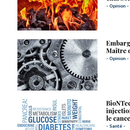
-
Opinion
-
Embargo
Maître 
-
Opinion
-
BioNTec
injecti
le canc
-
Santé
-