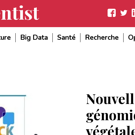
ntist
Facebook
Twitter
Lin
ture
Big Data
Santé
Recherche
Op
Nouvell
génomi
végétal