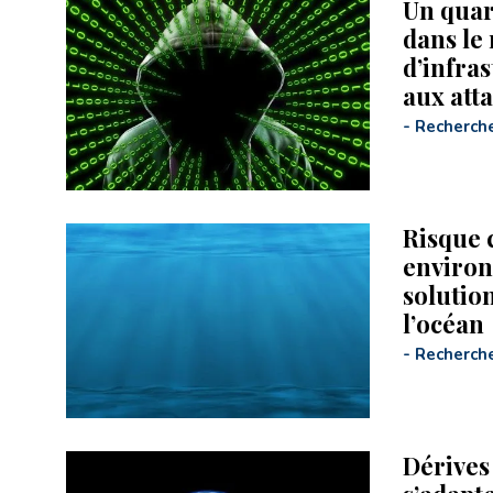
Un quar
dans le
d’infra
aux att
-
Recherch
Risque 
environ
solutio
l’océan
-
Recherch
Dérives 