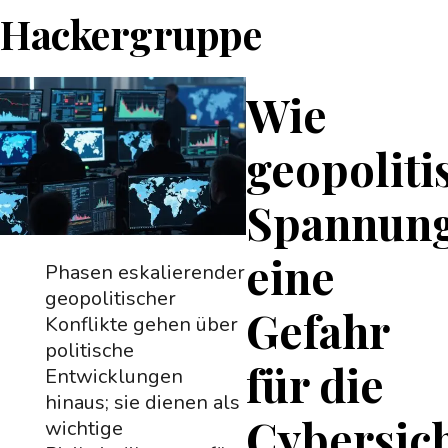
Hackergruppe
Wie
geopoliti
Spannun
eine
Phasen eskalierender
geopolitischer
Gefahr
Konflikte gehen über
politische
für die
Entwicklungen
hinaus; sie dienen als
Cybersic
wichtige