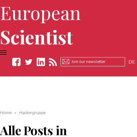
European
Scientist
TOGGLE
NAVIGATION
DE
Facebook
Twitter
LinkedIn
RSS
Home
»
Hackergruppe
Alle Posts in