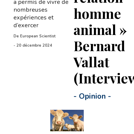
a permis de vivre de
homme
nombreuses
expériences et
animal »
d’exercer
De
European Scientist
Bernard
-
20 décembre 2024
Vallat
(Intervie
-
Opinion
-