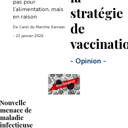
pas pour
stratégie
l’alimentation, mais
en raison
de
De
Carel du Marchie Sarvaas
-
22 janvier 2026
vaccinati
-
Opinion
-
Nouvelle
menace de
maladie
infectieuse