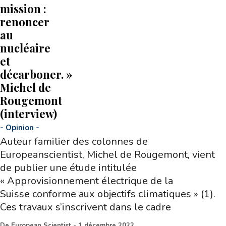
mission :
renoncer
au
nucléaire
et
décarboner. »
Michel de
Rougemont
(interview)
-
Opinion
-
Auteur familier des colonnes de
Europeanscientist, Michel de Rougemont, vient
de publier une étude intitulée
« Approvisionnement électrique de la
Suisse conforme aux objectifs climatiques » (1).
Ces travaux s’inscrivent dans le cadre
De
European Scientist
-
1 décembre 2022