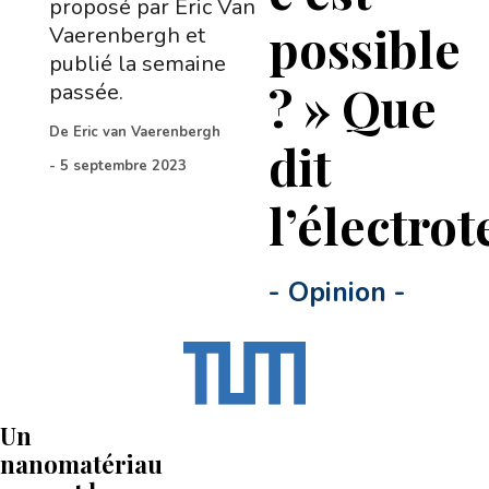
proposé par Eric Van
possible
Vaerenbergh et
publié la semaine
? » Que
passée.
De
Eric van Vaerenbergh
dit
-
5 septembre 2023
l’électro
-
Opinion
-
Un
nanomatériau