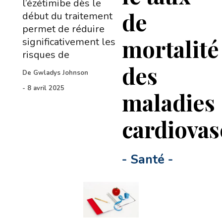
l’ézétimibe dès le
de
début du traitement
permet de réduire
mortalité
significativement les
risques de
des
De
Gwladys Johnson
-
8 avril 2025
maladies
cardiovas
-
Santé
-