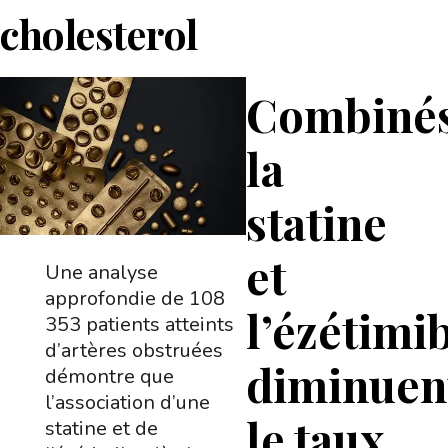
cholesterol
Combinés
la
statine
et
Une analyse
approfondie de 108
l’ézétimi
353 patients atteints
d’artères obstruées
diminuen
démontre que
l’association d’une
le taux
statine et de