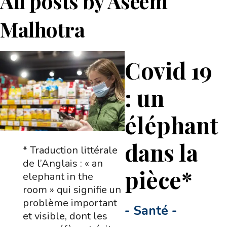
All posts by
Aseem
Malhotra
Covid 19
: un
éléphant
dans la
* Traduction littérale
de l’Anglais : « an
pièce*
elephant in the
room » qui signifie un
problème important
-
Santé
-
et visible, dont les