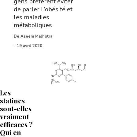
gens préfèrent éviter
de parler L’obésité et
les maladies
métaboliques
De
Aseem Malhotra
-
19 avril 2020
Les
statines
sont-elles
vraiment
efficaces ?
Qui en