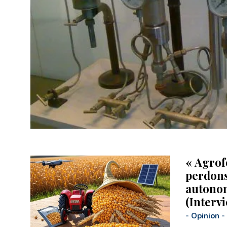
« Agrof
perdons
autonom
(Interv
-
Opinion
-