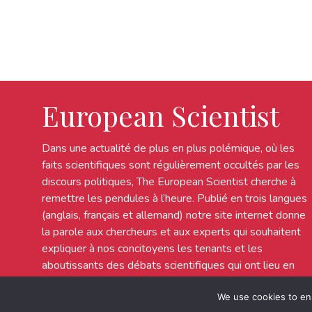
European Scientist
Dans une actualité de plus en plus polémique, où les
faits scientifiques sont régulièrement occultés par les
discours politiques, The European Scientist cherche à
remettre les pendules à l’heure. Publié en trois langues
(anglais, français et allemand) notre site internet donne
la parole aux chercheurs et aux experts qui souhaitent
expliquer à nos concitoyens les tenants et les
aboutissants des débats scientifiques qui ont lieu en
Europe.
We use cookies to en
© 2022 European Scientist - All rights reserved.