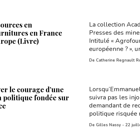
sources en
La collection Aca
rnitures en France
Presses des mines
rope (Livre)
Intitulé « Agrofou
européenne ? », un
De
Catherine Regnault R
er le courage d’une
Lorsqu’Emmanuel 
n politique fondée sur
suivra pas les in
ce
demandant de reco
politique risquée
De
Gilles Nassy
-
22 juil