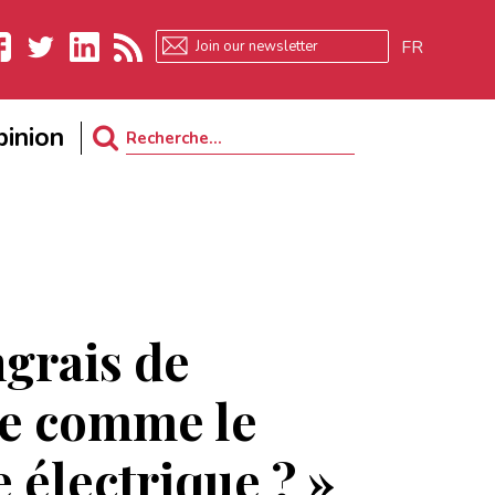
FR
ebook
Twitter
LinkedIn
RSS
inion
Search
for:
ngrais de
se comme le
 électrique ? »