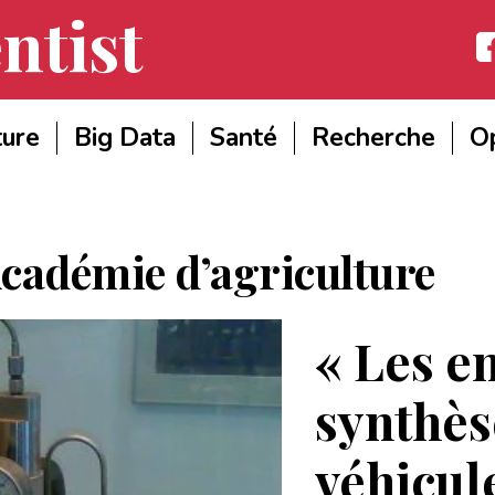
ntist
Fac
ture
Big Data
Santé
Recherche
Op
cadémie d’agriculture
« Les e
synthè
véhicule