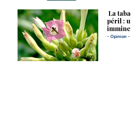
La taba
péril : 
immine
-
Opinion
-