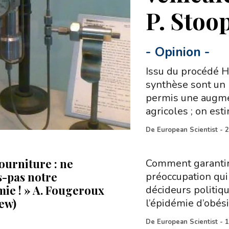
P. Stoop
-
Opinion
-
Issu du procédé H
synthèse sont un p
permis une augme
agricoles ; on est
De
European Scientist
-
2
ourniture : ne
Comment garantir 
-pas notre
préoccupation qui
ie ! » A. Fougeroux
décideurs politiqu
iew)
l’épidémie d’obési
De
European Scientist
-
1