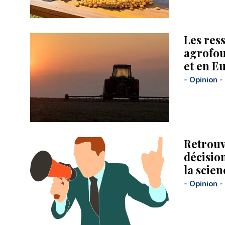
Les res
agrofou
et en Eu
-
Opinion
-
Retrouv
décisio
la scien
-
Opinion
-