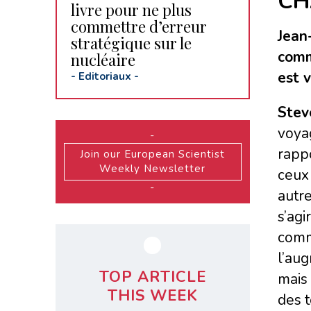
CH
livre pour ne plus
commettre d’erreur
Jean
stratégique sur le
comm
nucléaire
est 
-
Editoriaux
-
Stev
voyag
-
rapp
Join our European Scientist
Weekly Newsletter
ceux 
-
autre
s’agi
comme
l’aug
TOP ARTICLE
mais 
THIS WEEK
des t