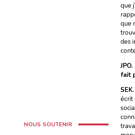
que j
rappo
que n
trouv
des i
conte
JPO. 
fait 
SEK.
écrit
socia
conna
NOUS SOUTENIR
trava
merve