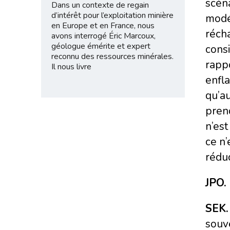
scéna
Dans un contexte de regain
d’intérêt pour l’exploitation minière
modér
en Europe et en France, nous
récha
avons interrogé Éric Marcoux,
géologue émérite et expert
consi
reconnu des ressources minérales.
rappo
Il nous livre
enfla
qu’a
pren
n’est
ce n’
réduc
JPO. 
SEK.
souve