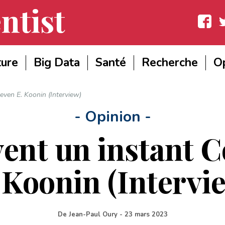
ntist
Facebook
Twit
ture
Big Data
Santé
Recherche
Op
teven E. Koonin (Interview)
- Opinion -
vent un instant 
 Koonin (Intervi
De
Jean-Paul Oury
-
23 mars 2023