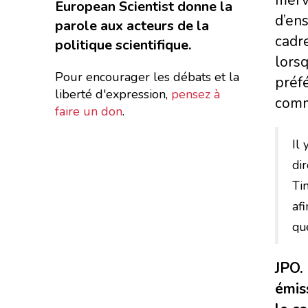
European Scientist donne la
d’ens
parole aux acteurs de la
cadre
politique scientifique.
lorsq
Pour encourager les débats et la
préfé
liberté d'expression,
pensez à
comme
faire un don
.
Il 
di
Tin
afi
que
JPO. 
émis