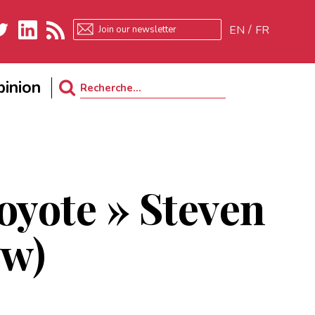
EN
FR
ter
LinkedIn
RSS
inion
Search
for:
Coyote » Steven
ew)