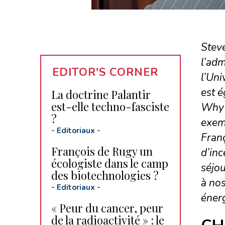
Steve
l’adm
EDITOR'S CORNER
l’Uni
est é
La doctrine Palantir
est-elle techno-fasciste
Why I
?
exemp
-
Editoriaux
-
Franç
François de Rugy un
d’inc
écologiste dans le camp
séjou
des biotechnologies ?
à nos
-
Editoriaux
-
éner
« Peur du cancer, peur
de la radioactivité » : le