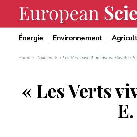
European
Scie
Énergie
Environnement
Agricul
Home
»
Opinion
»
« Les Verts vivent un instant Coyote » S
« Les Verts vi
E.