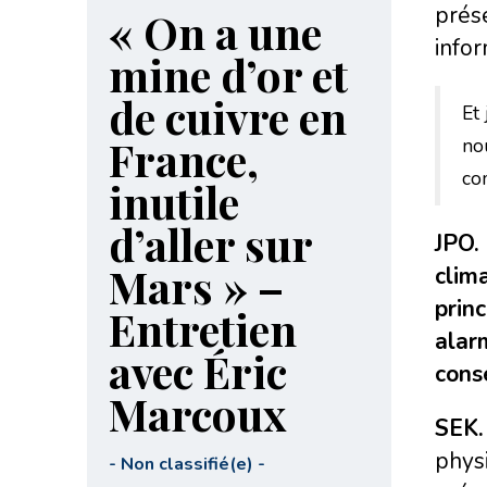
prése
« On a une
infor
mine d’or et
de cuivre en
Et
France,
no
com
inutile
d’aller sur
JPO.
Mars » –
clim
prin
Entretien
alar
avec Éric
cons
Marcoux
SEK. 
physi
-
Non classifié(e)
-