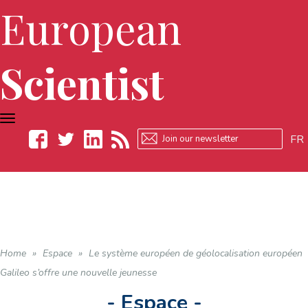
European
Scientist
TOGGLE
NAVIGATION
FR
Facebook
Twitter
LinkedIn
RSS
Home
»
Espace
»
Le système européen de géolocalisation européen
Galileo s’offre une nouvelle jeunesse
- Espace -