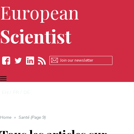
European
Scientist
TOGGLE
Facebook
Twitter
LinkedIn
RSS
NAVIGATION
EN
FR
DE
Home
»
Santé (Page 9)