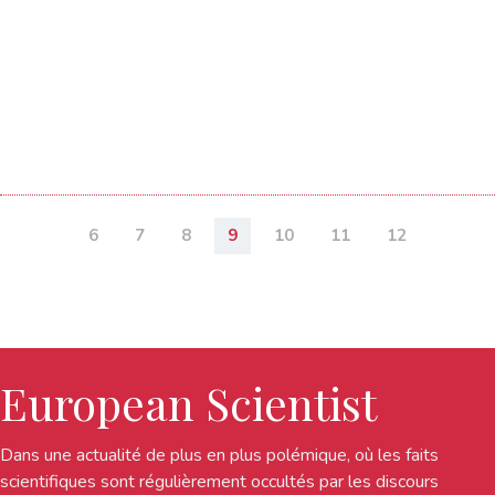
6
7
8
9
10
11
12
European Scientist
Dans une actualité de plus en plus polémique, où les faits
scientifiques sont régulièrement occultés par les discours