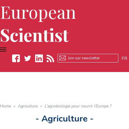
European
Scientist
TOGGLE
NAVIGATION
FR
Facebook
Twitter
LinkedIn
RSS
Home
»
Agriculture
»
L’agroécologie pour nourrir l’Europe ?
- Agriculture -