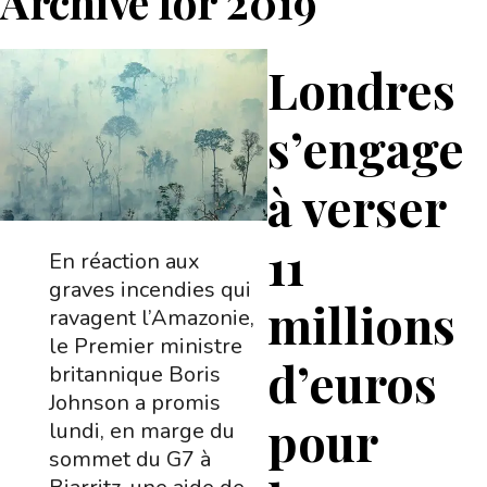
Archive for
2019
Londres
s’engage
à verser
11
En réaction aux
graves incendies qui
millions
ravagent l’Amazonie,
le Premier ministre
d’euros
britannique Boris
Johnson a promis
pour
lundi, en marge du
sommet du G7 à