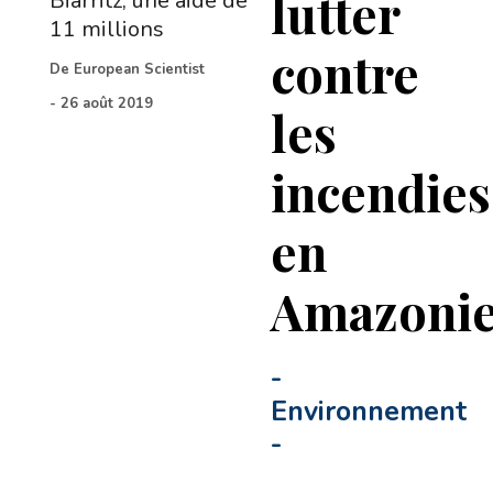
lutter
Biarritz, une aide de
11 millions
contre
De
European Scientist
-
26 août 2019
les
incendies
en
Amazoni
-
Environnement
-