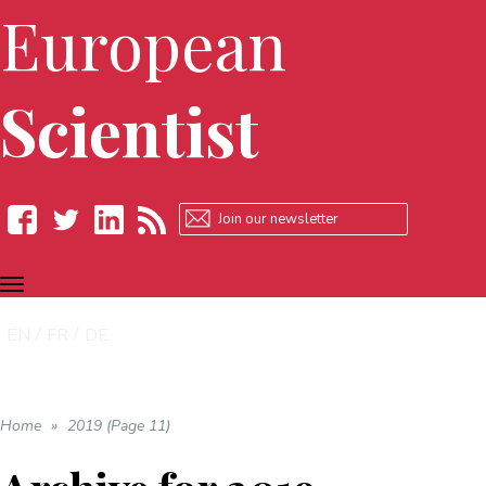
European
Scientist
TOGGLE
Facebook
Twitter
LinkedIn
RSS
NAVIGATION
EN
FR
DE
Home
»
2019 (Page 11)