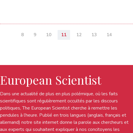
8
9
10
11
12
13
14
European Scientist
Dans une actualité de plus en plus polémique, où les faits
scientifiques sont régulièrement occultés par les discours
politiques, The European Scientist cherche à remettre les
pendules à l’heure. Publié en trois langues (anglais, français et
allemand) notre site internet donne la parole aux chercheurs et
aux experts qui souhaitent expliquer à nos concitoyens les