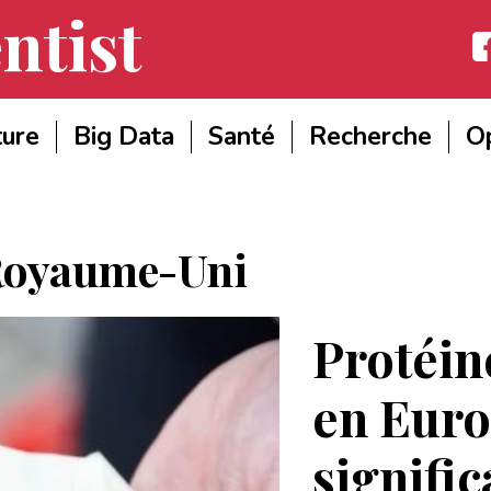
ntist
Fac
ture
Big Data
Santé
Recherche
Op
oyaume-Uni
Protéin
en Euro
signific