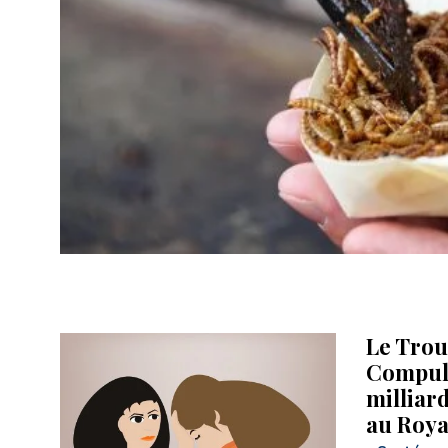
Le Trou
Compuls
milliard
au Roy