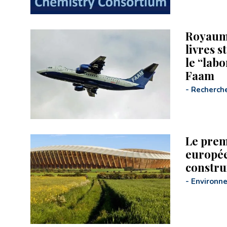
Royaume
livres s
le ‘‘lab
Faam
-
Recherch
Le prem
europée
constru
-
Environn