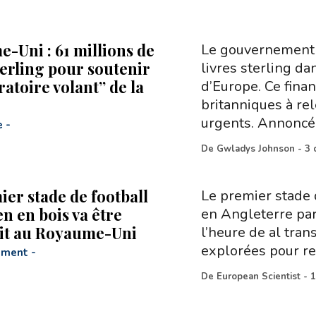
-Uni : 61 millions de
Le gouvernement b
terling pour soutenir
livres sterling da
oratoire volant’’ de la
d’Europe. Ce finan
britanniques à re
urgents. Annoncé
e
-
De
Gwladys Johnson
-
3 
ier stade de football
Le premier stade 
n en bois va être
en Angleterre par
it au Royaume-Uni
l’heure de al tran
explorées pour r
ement
-
De
European Scientist
-
1