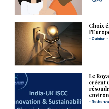
-
Santé
-
Choix é
l’Europ
-
Opinion
-
Le Roya
créent 
résoudr
enviro
-
Recherch