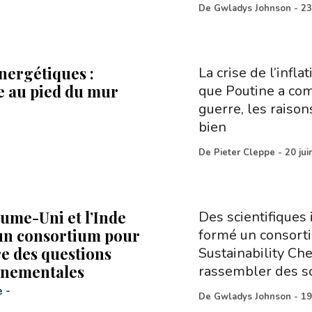
De
Gwladys Johnson
-
23
nergétiques :
La crise de l’infl
e au pied du mur
que Poutine a com
guerre, les raison
bien
De
Pieter Cleppe
-
20 jui
ume-Uni et l’Inde
Des scientifiques
un consortium pour
formé un consort
e des questions
Sustainability Che
nnementales
rassembler des sc
e
-
De
Gwladys Johnson
-
19