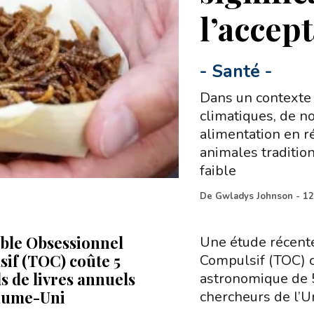
l’accep
-
Santé
-
Dans un contexte
climatiques, de 
alimentation en r
animales tradition
faible
De
Gwladys Johnson
-
12
ble Obsessionnel
Une étude récente
if (TOC) coûte 5
Compulsif (TOC) 
s de livres annuels
astronomique de 5 
aume-Uni
chercheurs de l’U