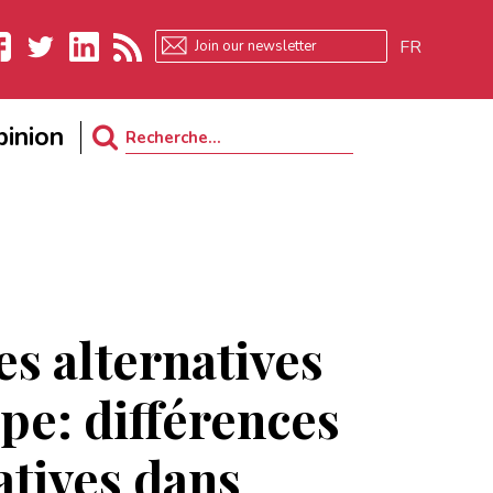
FR
ebook
Twitter
LinkedIn
RSS
inion
Search
for:
es alternatives
pe: différences
atives dans