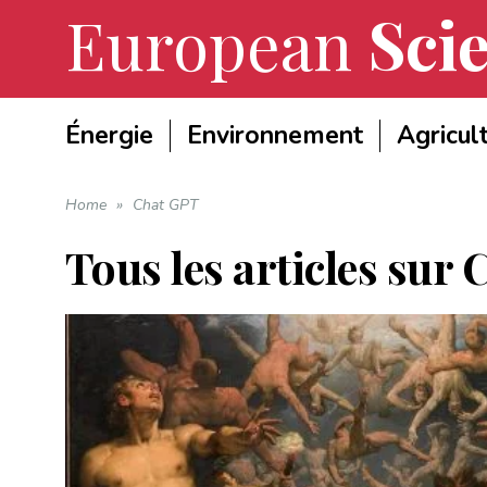
European
Scie
Énergie
Environnement
Agricul
Home
»
Chat GPT
Tous les articles sur
C