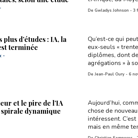
-
De
Gwladys Johnson
-
3 
s plus d’études : IA, la
Qu’est-ce qui peu
est terminée
eux-seuls « trent
diplômes, dont de
x
-
agrégations » à so
De
Jean-Paul Oury
-
6 no
eur et le pire de l’IA
Aujourd’hui, comme
a spirale dynamique
chose de nouveau
intéressent. C’est
mais en même te