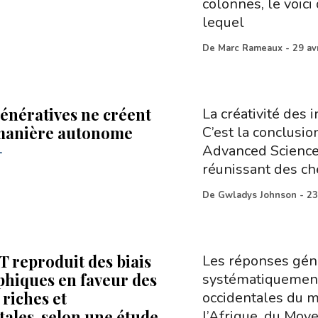
colonnes, le voici
lequel
De
Marc Rameaux
-
29 av
génératives ne créent
La créativité des i
manière autonome
C’est la conclusio
Advanced Science,
-
réunissant des ch
De
Gwladys Johnson
-
23
 reproduit des biais
Les réponses gén
hiques en faveur des
systématiquement 
 riches et
occidentales du m
tales, selon une étude
l’Afrique, du Moy