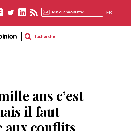
FR
ebook
Twitter
LinkedIn
RSS
inion
Search
for:
mille ans c’est
mais il faut
 aux conflits