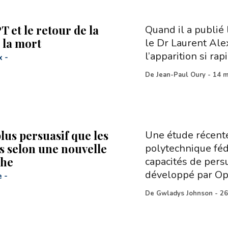
 et le retour de la
Quand il a publié 
 la mort
le Dr Laurent Alex
l’apparition si rap
x
-
De
Jean-Paul Oury
-
14 m
lus persuasif que les
Une étude récente
 selon une nouvelle
polytechnique féd
che
capacités de per
développé par Op
e
-
De
Gwladys Johnson
-
26