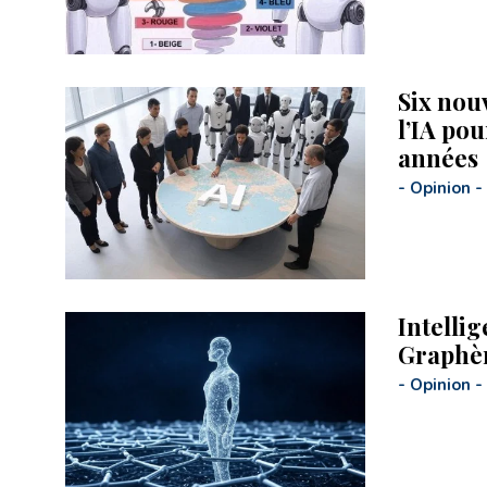
Six nouv
l’IA pou
années
-
Opinion
-
Intellig
Graphèn
-
Opinion
-