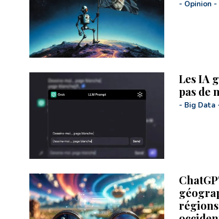
-
Opinion
-
Les IA 
pas de 
-
Big Data
ChatGPT
géograp
régions
occiden