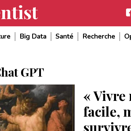
ntist
Fac
ture
Big Data
Santé
Recherche
Op
hat GPT
« Vivre 
facile, 
survivre