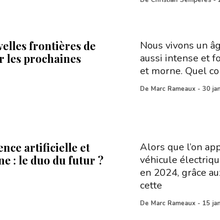
De
Christian Semperes
-
elles frontières de
Nous vivons un âge
r les prochaines
aussi intense et fo
et morne. Quel con
De
Marc Rameaux
-
30 ja
ence artificielle et
Alors que l’on ap
e : le duo du futur ?
véhicule électriq
en 2024, grâce aux
cette
De
Marc Rameaux
-
15 ja