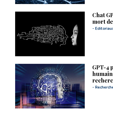
Chat GPT
mort de
-
Editoriau
GPT-4 p
humains
recher
-
Recherch