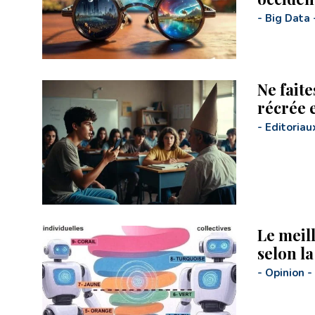
-
Big Data
Ne faite
récrée 
-
Editoriau
Le meill
selon l
-
Opinion
-