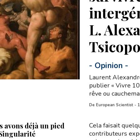
intergé
L. Alexa
Tsicopo
-
Opinion
-
Laurent Alexandr
publier « Vivre 10
rêve ou cauchemar
De
European Scientist
-
1
s avons déjà un pied
Cela faisait quel
 Singularité
contributeurs expe