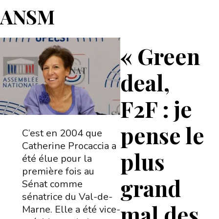
ANSM
« Green
deal,
F2F : je
pense le
C’est en 2004 que
Catherine Procaccia a
plus
été élue pour la
première fois au
grand
Sénat comme
sénatrice du Val-de-
mal des
Marne. Elle a été vice-