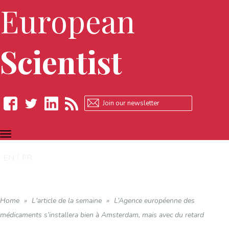
European
Scientist
TOGGLE
Facebook
Twitter
LinkedIn
RSS
NAVIGATION
EN
FR
Home
»
L'article de la semaine
»
L’Agence européenne des
médicaments s’installera bien à Amsterdam, mais avec du retard