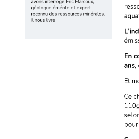
avons interrogé Éric Marcoux,
resso
géologue émérite et expert
reconnu des ressources minérales.
aquat
Il nous livre
L’in
émis
En c
ans,
Et m
Ce ch
110g
selo
pour