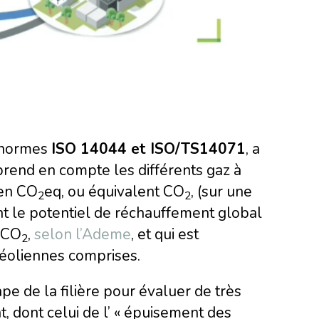
 normes
ISO 14044 et ISO/TS14071
, a
prend en compte les différents gaz à
 en CO
eq, ou équivalent CO
, (sur une
2
2
t le potentiel de réchauffement global
u CO
,
selon l’Ademe
, et qui est
2
 éoliennes comprises.
pe de la filière pour évaluer de très
, dont celui de l’ « épuisement des