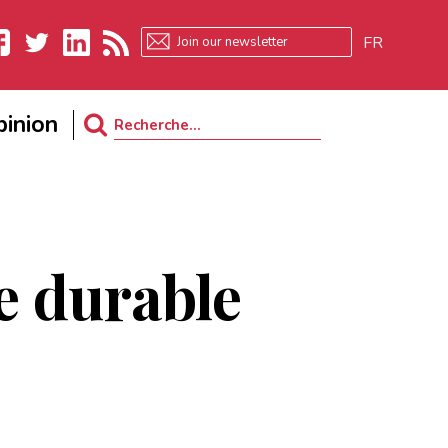
FR
ebook
Twitter
LinkedIn
RSS
inion
Search
for:
ie durable