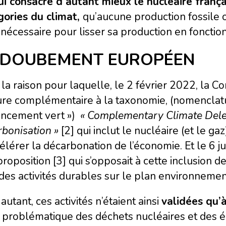
ui consacre d’autant mieux le nucléaire fran
gories du climat,
qu’aucune production fossile
 nécessaire pour lisser sa production en foncti
ADOUBEMENT EUROPÉEN
 la raison pour laquelle, le 2 février 2022, l
re complémentaire à la taxonomie, (nomenclat
ancement vert »)
« Complementary Climate Deleg
bonisation »
[2] qui inclut le nucléaire (et le g
élérer la décarbonation de l’économie. Et le 6 j
roposition [3] qui s’opposait à cette inclusion de
 des activités durables sur le plan environnemen
autant, ces activités n’étaient ainsi
validées qu’à
 problématique des déchets nucléaires et des é