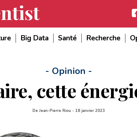
ntist
Fac
ture
Big Data
Santé
Recherche
Op
- Opinion -
ire, cette énerg
De
Jean-Pierre Riou
-
18 janvier 2023