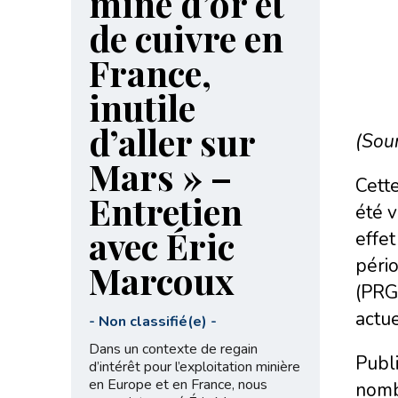
mine d’or et
de cuivre en
France,
inutile
d’aller sur
(Sou
Mars » –
Cett
Entretien
été v
avec Éric
effet
péri
Marcoux
(PRG)
actu
-
Non classifié(e)
-
Dans un contexte de regain
Publi
d’intérêt pour l’exploitation minière
en Europe et en France, nous
nombr