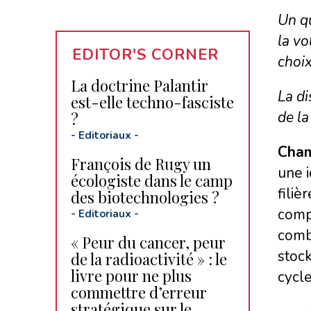
Un qu
la vo
EDITOR'S CORNER
choix
La doctrine Palantir
La di
est-elle techno-fasciste
de la
?
-
Editoriaux
-
Cham
François de Rugy un
une 
écologiste dans le camp
filiè
des biotechnologies ?
compt
-
Editoriaux
-
combu
« Peur du cancer, peur
stock
de la radioactivité » : le
livre pour ne plus
cycl
commettre d’erreur
stratégique sur le