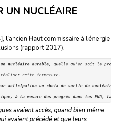
R UN NUCLÉAIRE
, l’ancien Haut commissaire à l’énergie
usions (rapport 2017).
 un nucléaire durable
, quelle qu’en soit la proportion
 réaliser cette fermeture.
par anticipation un choix de sortie du nucléaire, 
alors 
tique, à la mesure des progrès dans les ENR, la possibil
tiques avaient accès, quand bien même
s qui avaient précédé et que leurs