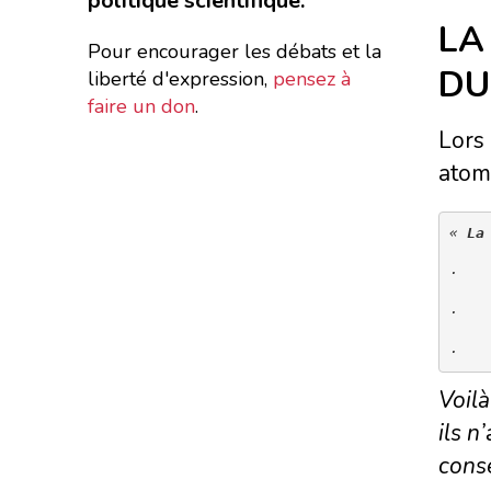
politique scientifique.
LA
Pour encourager les débats et la
DU
liberté d'expression,
pensez à
faire un don
.
Lors 
atom
« 
La
·   
·   
·   
Voilà
ils n
conse