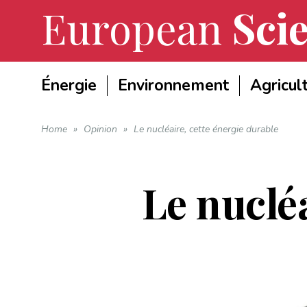
European
Scie
Énergie
Environnement
Agricul
Home
»
Opinion
»
Le nucléaire, cette énergie durable
Le nucléa