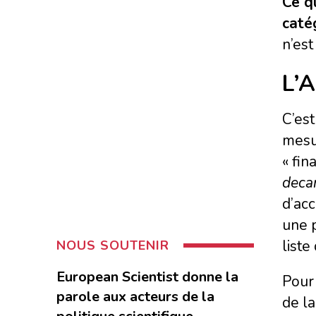
Ce q
caté
n’est
L’
C’est
mesu
« fin
decar
d’acc
une p
liste
NOUS SOUTENIR
European Scientist donne la
Pour 
parole aux acteurs de la
de la