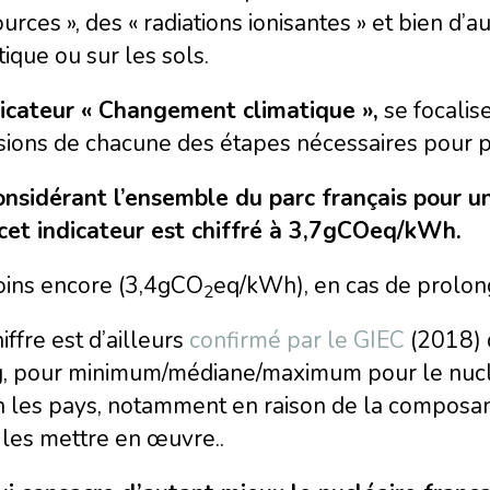
urces », des « radiations ionisantes » et bien d’
ique ou sur les sols.
dicateur « Changement climatique »,
se focalis
sions de chacune des étapes nécessaires pour 
onsidérant l’ensemble du parc français pour 
 cet indicateur est chiffré à 3,7gCOeq/kWh.
oins encore (3,4gCO
eq/kWh), en cas de prolong
2
iffre est d’ailleurs
confirmé par le GIEC
(2018) q
, pour minimum/médiane/maximum pour le nucléai
n les pays, notamment en raison de la composan
 les mettre en œuvre..