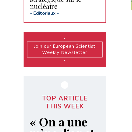
nucléaire
-
Editoriaux
-
-
Join our European Scientist
Weekly Newsletter
-
TOP ARTICLE
THIS WEEK
« On a une