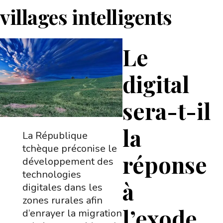
villages intelligents
Le
digital
sera-t-il
la
La République
tchèque préconise le
réponse
développement des
technologies
à
digitales dans les
zones rurales afin
l’exode
d’enrayer la migration