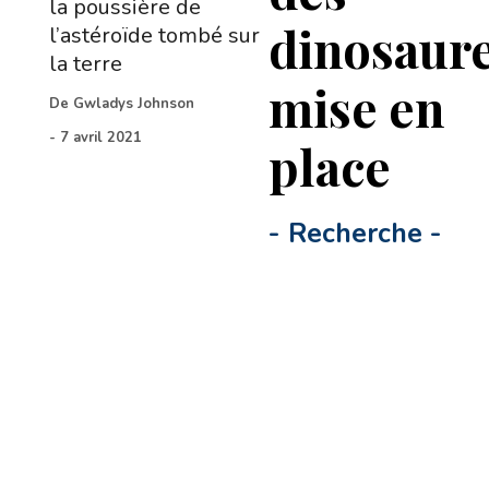
la poussière de
dinosaur
l’astéroïde tombé sur
la terre
mise en
De
Gwladys Johnson
-
7 avril 2021
place
-
Recherche
-