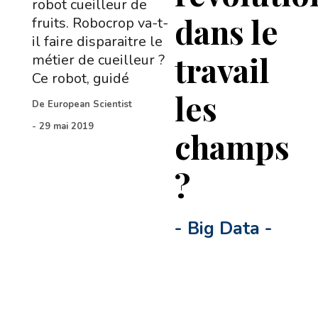
robot cueilleur de
dans le
fruits. Robocrop va-t-
il faire disparaitre le
travail
métier de cueilleur ?
Ce robot, guidé
les
De
European Scientist
-
29 mai 2019
champs
?
-
Big Data
-