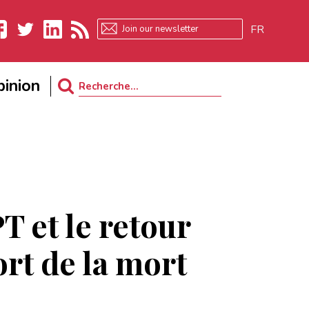
FR
ebook
Twitter
LinkedIn
RSS
inion
Search
for:
T et le retour
ort de la mort