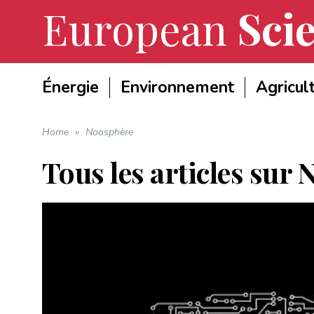
European
Scie
Énergie
Environnement
Agricul
Home
»
Noosphère
Tous les articles sur
N