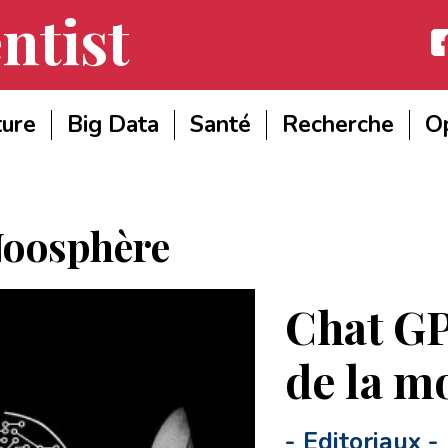
ntist
Fac
ture
Big Data
Santé
Recherche
Op
oosphère
Chat GP
de la m
-
Editoriaux
-