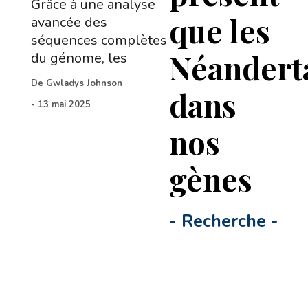
Grâce à une analyse
que les
avancée des
séquences complètes
Néandert
du génome, les
De
Gwladys Johnson
dans
-
13 mai 2025
nos
gènes
-
Recherche
-