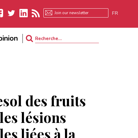
FR
ebook
Twitter
LinkedIn
RSS
inion
Search
for:
sol des fruits
les lésions
es liées à la