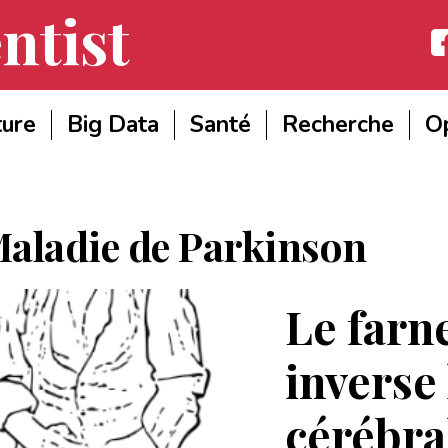
ntist
Fac
ture
Big Data
Santé
Recherche
Op
aladie de Parkinson
Le farne
inverse 
cérébral