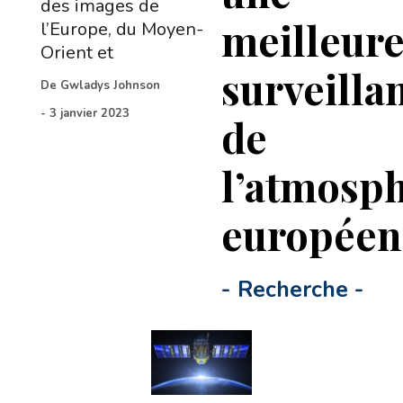
des images de
meilleur
l’Europe, du Moyen-
Orient et
surveilla
De
Gwladys Johnson
-
3 janvier 2023
de
l’atmosp
européen
-
Recherche
-