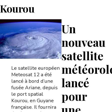
Kourou
Un
nouveau
satellite
météorol
Le satellite européen
Meteosat 12 a été
lancé
lancé à bord d’une
fusée Ariane, depuis
pour
le port spatial
Kourou, en Guyane
une
française. Il fournira