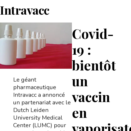
Intravacc
Covid-
19 :
bientôt
un
Le géant
pharmaceutique
vaccin
Intravacc a annoncé
un partenariat avec le
en
Dutch Leiden
University Medical
vaporisat
Center (LUMC) pour