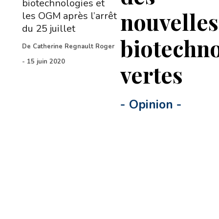
biotechnologies et
nouvelles
les OGM après l’arrêt
du 25 juillet
biotechno
De
Catherine Regnault Roger
-
15 juin 2020
vertes
-
Opinion
-