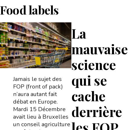
Food labels
La
mauvaise
science
qui se
Jamais le sujet des
FOP (front of pack)
cache
n’aura autant fait
débat en Europe.
derrière
Mardi 15 Décembre
avait lieu à Bruxelles
les FOP
un conseil agriculture