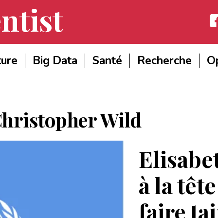
ntist
Fac
ture
Big Data
Santé
Recherche
Op
hristopher Wild
Elisabe
à la tê
faire ta