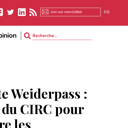
FR
ebook
Twitter
LinkedIn
RSS
inion
Search
for:
te Weiderpass :
te du CIRC pour
ire les