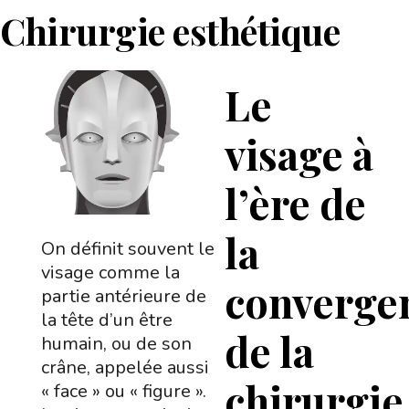
Chirurgie esthétique
Le
visage à
l’ère de
la
On définit souvent le
visage comme la
converge
partie antérieure de
la tête d’un être
de la
humain, ou de son
crâne, appelée aussi
chirurgie
« face » ou « figure ».