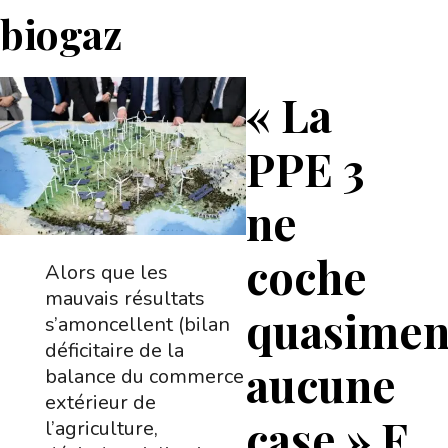
biogaz
« La
PPE 3
ne
coche
Alors que les
mauvais résultats
quasimen
s’amoncellent (bilan
déficitaire de la
aucune
balance du commerce
extérieur de
case » F.
l’agriculture,