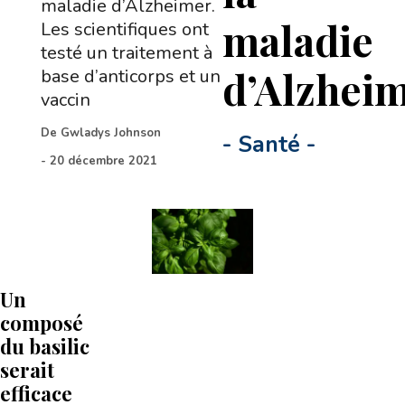
maladie d’Alzheimer.
maladie
Les scientifiques ont
testé un traitement à
d’Alzhei
base d’anticorps et un
vaccin
De
Gwladys Johnson
-
Santé
-
-
20 décembre 2021
Un
composé
du basilic
serait
efficace