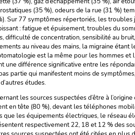
ette (37 %), gaz d’échappement (35 %), air étou
trostatiques (35 %), odeurs de la rue (31 %) te
). Sur 77 symptômes répertoriés, les troubles j
issant : fatigue et épuisement, troubles du so
s, difficulté de concentration, sensibilité au brui
ements au niveau des mains, la migraine étant l
tomatologie est la même pour les hommes et le
t une différence significative entre les répondan
 pas partie qui manifestent moins de symptômes,
d’autres études.
rnant les sources suspectées d’être à l’origine
ent en tête (80 %), devant les téléphones mobil
s que les équipements électriques, le réseau éle
ésentent respectivement 22, 18 et 12 % des sou
res sources suspectées ont été citées en plus 