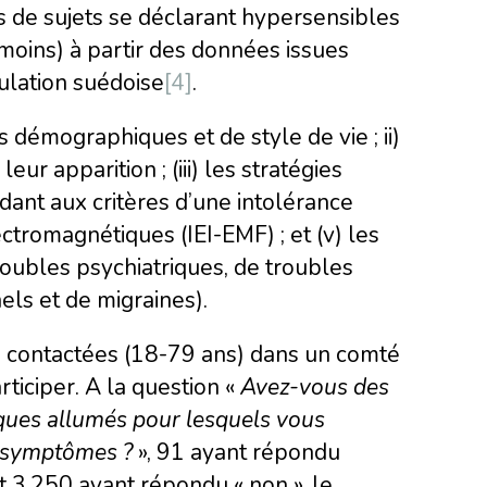
 de sujets se déclarant hypersensibles
oins) à partir des données issues
ulation suédoise
[4]
.
 démographiques et de style de vie ; ii)
r apparition ; (iii) les stratégies
dant aux critères d’une intolérance
tromagnétiques (IEI-EMF) ; et (v) les
roubles psychiatriques, de troubles
ls et de migraines).
s contactées (18-79 ans) dans un comté
ticiper. A la question «
Avez-vous des
ques allumés pour lesquels vous
e symptômes ?
», 91 ayant répondu
et 3.250 ayant répondu « non », le