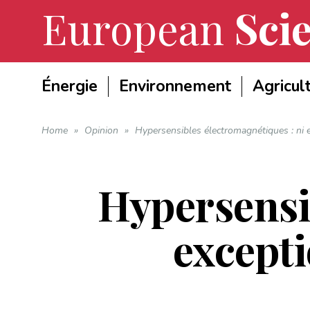
European
Scie
Énergie
Environnement
Agricul
Home
»
Opinion
»
Hypersensibles électromagnétiques : ni e
Hypersensi
excepti