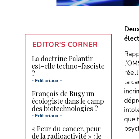
Deux
élec
EDITOR'S CORNER
Rapp
La doctrine Palantir
l’OM
est-elle techno-fasciste
réell
?
-
Editoriaux
-
la c
incri
François de Rugy un
écologiste dans le camp
dépre
des biotechnologies ?
into
-
Editoriaux
-
que 
« Peur du cancer, peur
psyc
de la radioactivité » : le