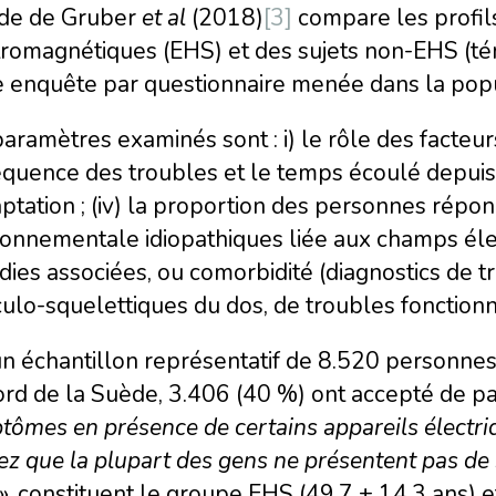
ude de Gruber
et al
(2018)
[3]
compare les profils
tromagnétiques (EHS) et des sujets non-EHS (tém
e enquête par questionnaire menée dans la pop
aramètres examinés sont : i) le rôle des facteurs
équence des troubles et le temps écoulé depuis leu
ptation ; (iv) la proportion des personnes répon
onnementale idiopathiques liée aux champs élec
ies associées, ou comorbidité (diagnostics de t
lo-squelettiques du dos, de troubles fonctionne
un échantillon représentatif de 8.520 personne
rd de la Suède, 3.406 (40 %) ont accepté de par
ômes en présence de certains appareils électri
ez que la plupart des gens ne présentent pas d
 », constituent le groupe EHS (49.7 ± 14.3 ans) 