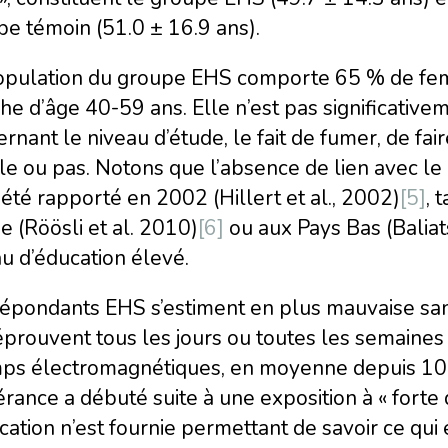
e témoin (51.0 ± 16.9 ans).
opulation du groupe EHS comporte 65 % de femm
he d’âge 40-59 ans. Elle n’est pas significativ
rnant le niveau d’étude, le fait de fumer, de fai
e ou pas. Notons que l’absence de lien avec le n
 été rapporté en 2002 (Hillert et al., 2002)
[5]
, 
e (Röösli et al. 2010)
[6]
ou aux Pays Bas (Baliats
u d’éducation élevé.
épondants EHS s’estiment en plus mauvaise sant
prouvent tous les jours ou toutes les semaines
ps électromagnétiques, en moyenne depuis 10 an
érance a débuté suite à une exposition à « fort
cation n’est fournie permettant de savoir ce qui 