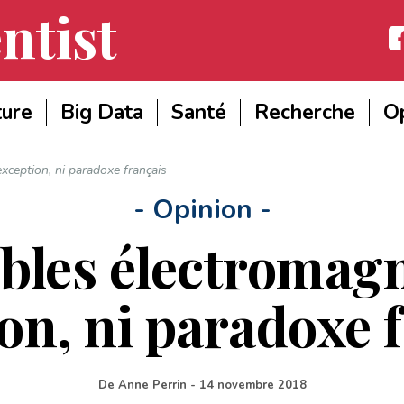
ntist
Fac
ture
Big Data
Santé
Recherche
Op
xception, ni paradoxe français
- Opinion -
bles électromagné
on, ni paradoxe 
De
Anne Perrin
-
14 novembre 2018