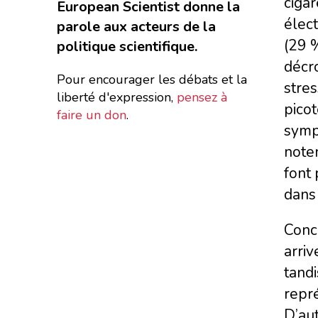
cigar
European Scientist donne la
élec
parole aux acteurs de la
(29 %
politique scientifique.
décro
Pour encourager les débats et la
stres
liberté d'expression,
pensez à
picot
faire un don
.
symp
noten
font
dans 
Conce
arriv
tandi
repr
D’aut