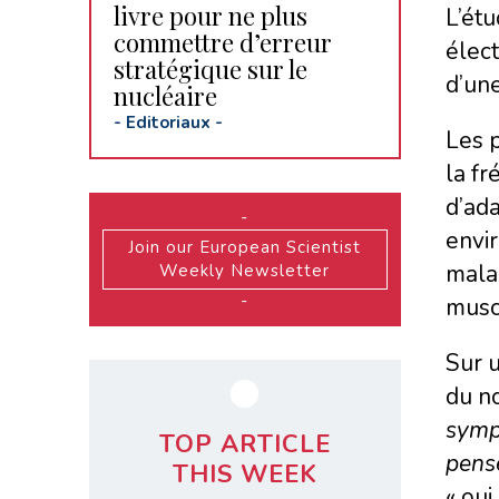
livre pour ne plus
L’ét
commettre d’erreur
élec
stratégique sur le
d’un
nucléaire
-
Editoriaux
-
Les p
la fr
d’ada
-
envir
Join our European Scientist
malad
Weekly Newsletter
-
muscu
Sur 
du no
sympt
TOP ARTICLE
pens
THIS WEEK
« oui