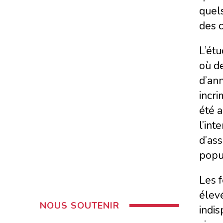
quels
des c
L’ét
où d
d’ann
incri
été a
l’int
d’ass
popu
Les 
élevé
NOUS SOUTENIR
indis