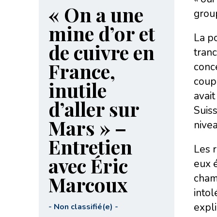
« On a une
group
mine d’or et
La p
de cuivre en
tranc
France,
conce
coupl
inutile
avait
d’aller sur
Suiss
Mars » –
nivea
Entretien
Les r
avec Éric
eux é
Marcoux
cham
intol
expli
-
Non classifié(e)
-