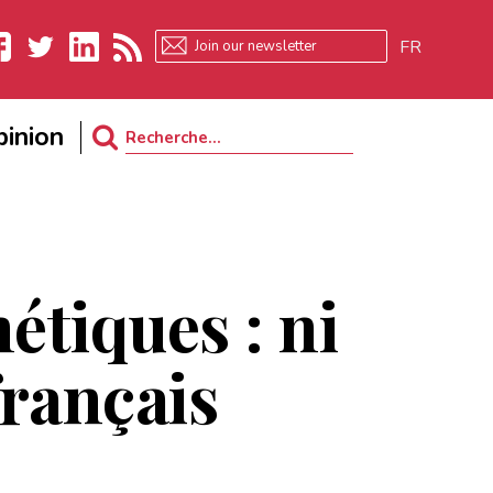
FR
ebook
Twitter
LinkedIn
RSS
inion
Search
for:
tiques : ni
français