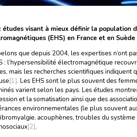
 études visant à mieux définir la population 
tromagnétiques (EHS) en France et en Suède 
elons que depuis 2004, les expertises n’ont pa
S : l’hypersensibilité électromagnétique recou
es, mais les recherches scientifiques indiquent 
ause
[1]
. Les EHS sont le plus souvent des femme
minés varient selon les pays. Les études montren
ssion et la somatisation ainsi que des associati
lérances environnementales (le plus souvent aux
fibromyalgie, acouphènes, troubles du système
hosociaux
[2]
.