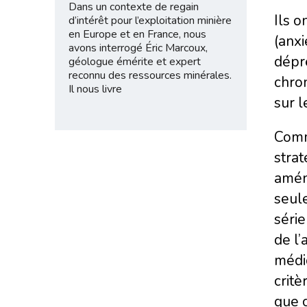
Dans un contexte de regain
Ils o
d’intérêt pour l’exploitation minière
en Europe et en France, nous
(anxi
avons interrogé Éric Marcoux,
dépr
géologue émérite et expert
reconnu des ressources minérales.
chron
Il nous livre
sur l
Comm
strat
amén
seule
série
de l’
médi
critè
que c