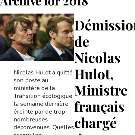
Archive for
2018
Démissio
de
Nicolas
Hulot,
Nicolas Hulot a quitté
son poste au
Ministre
ministère de la
Transition écologique
français
la semaine dernière,
éreinté par de trop
chargé
nombreuses
déconvenues. Quelles