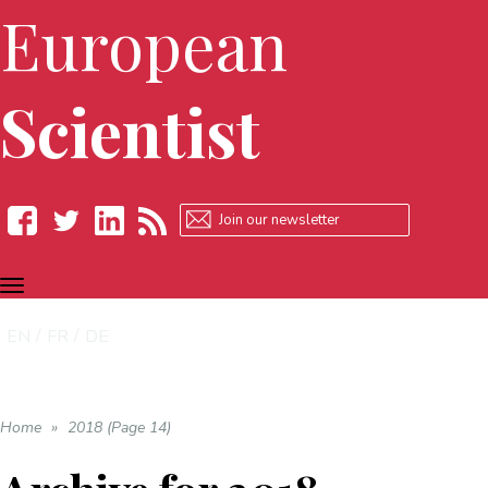
European
Scientist
TOGGLE
Facebook
Twitter
LinkedIn
RSS
NAVIGATION
EN
FR
DE
Home
»
2018 (Page 14)