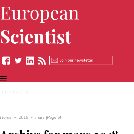
European
Scientist
TOGGLE
Facebook
Twitter
LinkedIn
RSS
NAVIGATION
EN
FR
DE
Home
»
2018
»
mars (Page 6)