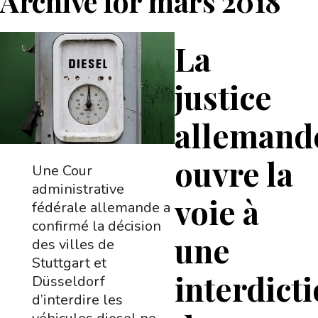
Archive for
mars 2018
La
justice
allemand
ouvre la
Une Cour
administrative
voie à
fédérale allemande a
confirmé la décision
une
des villes de
Stuttgart et
interdict
Düsseldorf
d’interdire les