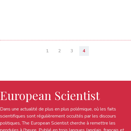
1
2
3
4
European Scientist
Dans une actualité de plus en plus polémique, où les faits
scientifiques sont régulièrement occultés par les discours
politiques, The European Scientist cherche à remettre les
pendules à l’heure. Publié en trois langues (anglais, français et