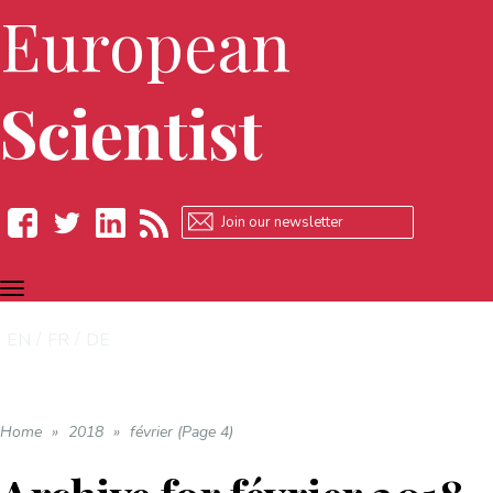
European
Scientist
TOGGLE
Facebook
Twitter
LinkedIn
RSS
NAVIGATION
EN
FR
DE
Home
»
2018
»
février (Page 4)