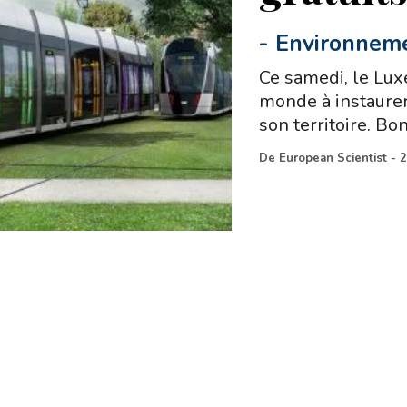
-
Environnem
Ce samedi, le Lu
monde à instaurer 
son territoire. B
De
European Scientist
-
2