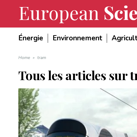
European
Scie
Énergie
Environnement
Agricul
Home
»
tram
Tous les articles sur
t