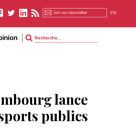
FR
ebook
Twitter
LinkedIn
RSS
inion
Search
for:
embourg lance
nsports publics
s