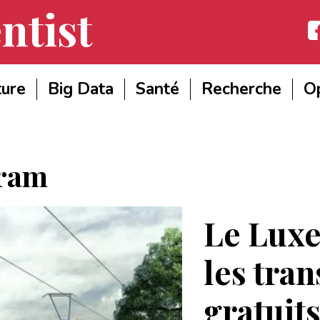
ntist
Fac
ture
Big Data
Santé
Recherche
Op
ram
Le Lux
les tra
gratuit