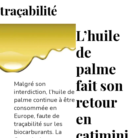
traçabilité
L’huile
de
palme
fait son
Malgré son
interdiction, l’huile de
retour
palme continue à être
consommée en
en
Europe, faute de
traçabilité sur les
catimini
biocarburants. La