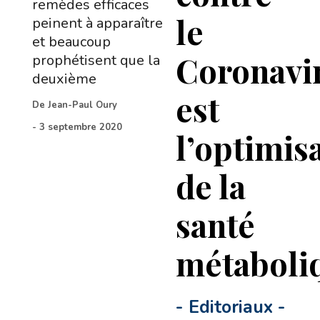
remèdes efficaces
le
peinent à apparaître
et beaucoup
Coronavi
prophétisent que la
deuxième
est
De
Jean-Paul Oury
-
3 septembre 2020
l’optimis
de la
santé
métaboli
-
Editoriaux
-