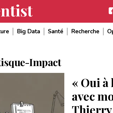
ntist
Fac
ture
Big Data
Santé
Recherche
Op
isque-Impact
« Oui à 
avec mo
Thierry