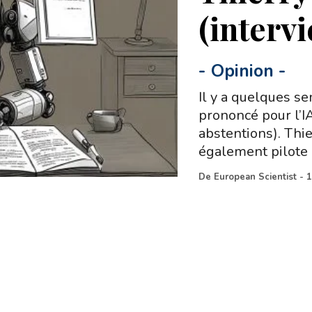
(interv
-
Opinion
-
Il y a quelques s
prononcé pour l’IA
abstentions). Thie
également pilote
De
European Scientist
-
1