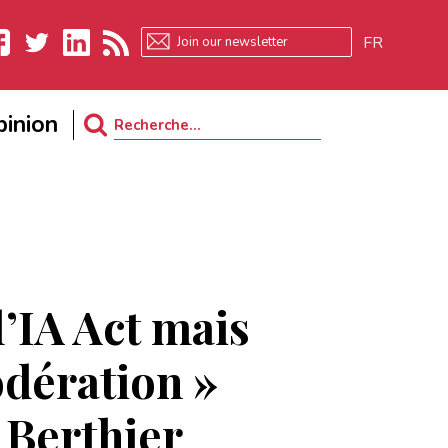
FR
ebook
Twitter
LinkedIn
RSS
inion
Search
for:
l’IA Act mais
dération »
 Berthier