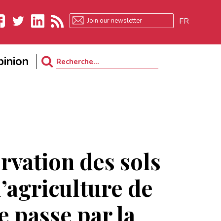
FR
ebook
Twitter
LinkedIn
RSS
inion
Search
for:
rvation des sols
 l’agriculture de
e passe par la