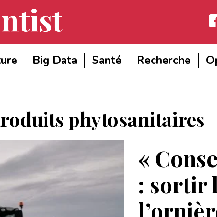
ntist
Fac
ture
Big Data
Santé
Recherche
Op
roduits phytosanitaires
« Conse
: sortir
l’ornièr