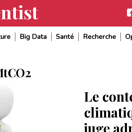
ntist
Fac
ture
Big Data
Santé
Recherche
Op
MtCO2
Le cont
climati
juge ad