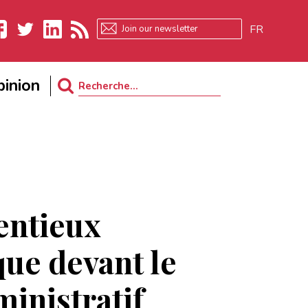
FR
ebook
Twitter
LinkedIn
RSS
inion
Search
for:
entieux
que devant le
ministratif