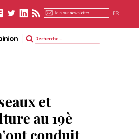
FR
ebook
Twitter
LinkedIn
RSS
inion
Search
for:
iseaux et
lture au 19è
m’ont conduit