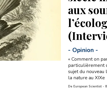
aux sou
l’écolo
(Interv
-
Opinion
-
« Comment on parl
particulièrement d
sujet du nouveau 
la nature au XIXe
De
European Scientist
-
8