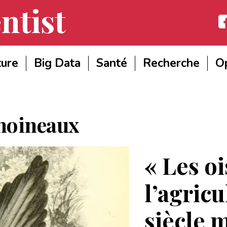
ntist
Fac
ture
Big Data
Santé
Recherche
Op
oineaux
« Les o
l’agricu
siècle 