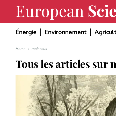
European
Scie
Énergie
Environnement
Agricul
Home
»
moineaux
Tous les articles sur
m