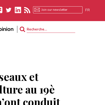
FR
ebook
Twitter
LinkedIn
RSS
inion
Search
for:
iseaux et
lture au 19è
m’ont conduit