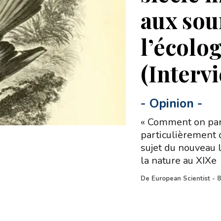
aux sou
l’écolo
(Interv
-
Opinion
-
« Comment on parl
particulièrement d
sujet du nouveau 
la nature au XIXe
De
European Scientist
-
8