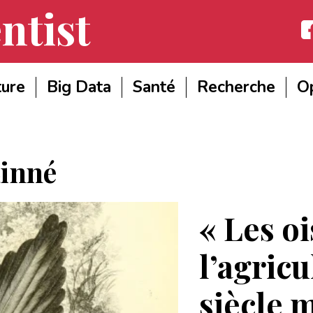
ntist
Fac
ture
Big Data
Santé
Recherche
Op
inné
« Les o
l’agricu
siècle 