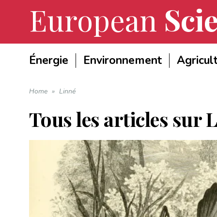
European
Scie
Énergie
Environnement
Agricul
Home
»
Linné
Tous les articles sur
L