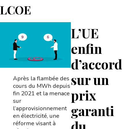
LCOE
L’UE
enfin
d’accord
sur un
Après la flambée des
cours du MWh depuis
prix
fin 2021 et la menace
sur
garanti
l’approvisionnement
en électricité, une
du
réforme visant à