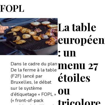
FOPL
La table
européen
: un
menu 27
Dans le cadre du plan
De la ferme à la table
étoiles
(F2F) lancé par
Bruxelles, le débat
ou
sur le système
d’étiquetage « FOPL »
tricolore
(« front-of-pack