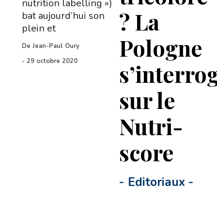
nutrition labelling »)
? La
bat aujourd’hui son
plein et
Pologne
De
Jean-Paul Oury
-
29 octobre 2020
s’interro
sur le
Nutri-
score
-
Editoriaux
-