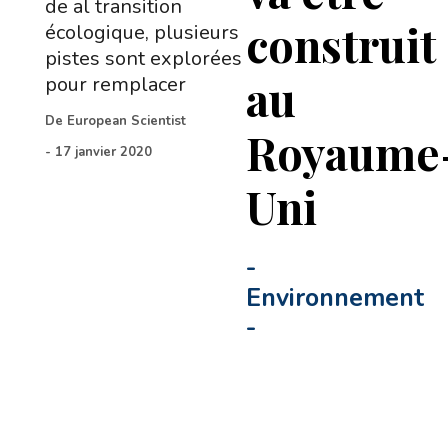
de al transition
construit
écologique, plusieurs
pistes sont explorées
au
pour remplacer
De
European Scientist
Royaume
-
17 janvier 2020
Uni
-
Environnement
-