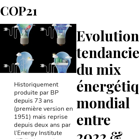
COP21
Evolutio
tendancie
du mix
énergéti
Historiquement
produite par BP
mondial
depuis 73 ans
(première version en
entre
1951) mais reprise
depuis deux ans par
2022 &
l’Energy Institute